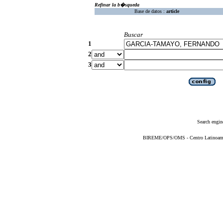
Refinar la b�squeda
Base de datos :
article
Buscar
1
2
3
Search engin
BIREME/OPS/OMS - Centro Latinoameric