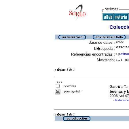
Colecció
Base de datos :
article
GARCIA-
B�squeda :
Referencias encontradas :
refina
1
[
Mostrando:
1 .. 1
en el
p�gina 1 de 1
1 / 1
selecciona
Garc�a-Tam
buenas y l
para imprimir
2006, vol.4
texto en 
·
p�gina 1 de 1