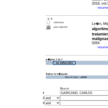
2016, vol.
resume
·
6 / 6
selecciona
Le�n, Mig
para imprimir
algoritm
tratamie
maligna
0264
resume
·
p�gina 1 de 1
Refinar la b�squeda
Base de datos :
article
Buscar
1
2
3