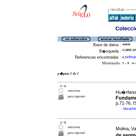
Colecció
Base de datos :
article
GARICAN
B�squeda :
Referencias encontradas :
refina
6
[
Mostrando:
1 .. 6
en el
p�gina 1 de 1
1 / 6
selecciona
Hu�rfano,
para imprimir
Fundame
p.71-76. 
resume
·
2 / 6
selecciona
Molina, Va
para imprimir
de segme