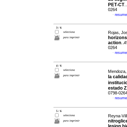
PET-CT
.
0264
resume
·
3 / 6
selecciona
Rojas, Jos
horizons
para imprimir
action
.
A
0264
resume
·
4 / 6
selecciona
Mendoza, 
para imprimir
la calid
instituc
estado Z
0798-026
resume
·
5 / 6
selecciona
Reyna-Vill
nitrogli
para imprimir
lesion b