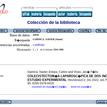
Colección de la biblioteca
Base de datos :
article
GARNICA, XAVIER [Autor]
B�squeda :
erencias encontradas :
refinar
1
[
]
Mostrando:
1 .. 1
en el formato [
ISO 690
]
Garnica, Xavier, Ereipa, Carlos and Vivas, Jos� F�lix
COLECISTECTOM�A LAPAROSC�PICA DE DOS INC
imir
ESTUDIO EXPERIMENTAL
.
RevVenezCir
, Dic 2022, vol.7
95. ISSN 0378-6420
|
resumen en espa�ol
ingl�s
texto en espa�ol
·
·