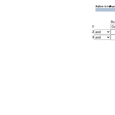
Refinar la b�squ
Bu
1
2
3