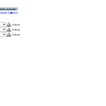
lario avanzado
ulario b�sico