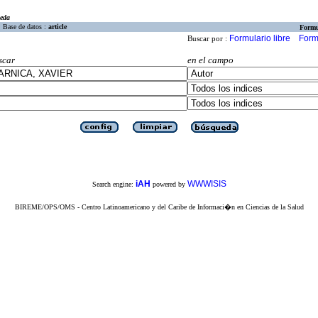
eda
Base de datos :
article
Formu
Formulario libre
Form
Buscar por :
scar
en el campo
iAH
WWWISIS
Search engine:
powered by
BIREME/OPS/OMS - Centro Latinoamericano y del Caribe de Informaci�n en Ciencias de la Salud