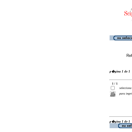
Ref
p�gina 1 de 1
1 / 1
selecciona
para impr
p�gina 1 de 1