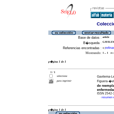
Colecció
Base de datos :
article
GAVILEM
B�squeda :
Referencias encontradas :
refina
1
[
Mostrando:
1 .. 1
en el
p�gina 1 de 1
1 / 1
selecciona
Gavilema-Le
para imprimir
Figuera-�vi
de reempla
enfermeda
ISSN 2542-
resumen 
·
p�gina 1 de 1