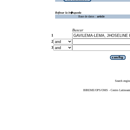
Refinar la b�squeda
Base de datos :
article
Buscar
1
2
3
Search engin
BIREME/OPS/OMS - Centro Latinoameric