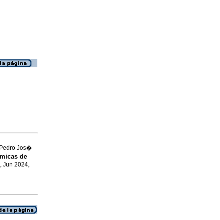
, Pedro Jos�
�micas de
, Jun 2024,