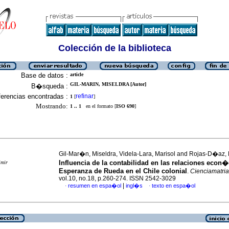
Colección de la biblioteca
Base de datos :
article
GIL-MARIN, MISELDRA [Autor]
B�squeda :
erencias encontradas :
refinar
1
[
]
Mostrando:
1 .. 1
en el formato [
ISO 690
]
Gil-Mar�n, Miseldra, Videla-Lara, Marisol and Rojas-D�az
Influencia de la contabilidad en las relaciones econ
imir
Esperanza de Rueda en el Chile colonial
.
Cienciamatria
vol.10, no.18, p.260-274. ISSN 2542-3029
|
resumen en espa�ol
ingl�s
texto en espa�ol
·
·