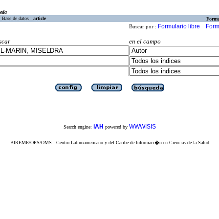
eda
Base de datos :
article
Formu
Formulario libre
Form
Buscar por :
scar
en el campo
iAH
WWWISIS
Search engine:
powered by
BIREME/OPS/OMS - Centro Latinoamericano y del Caribe de Informaci�n en Ciencias de la Salud