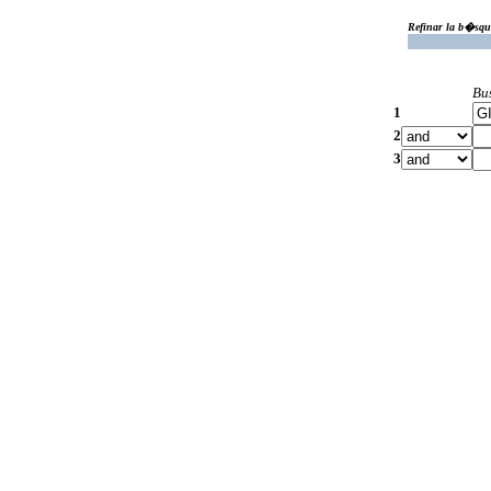
Refinar la b�squ
Bu
1
2
3