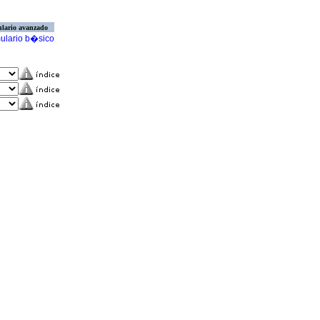
lario avanzado
ulario b�sico