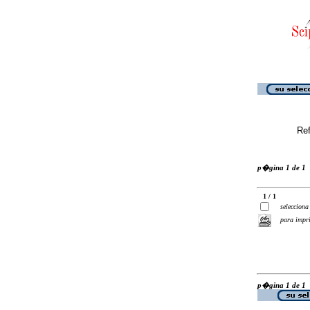
Ref
p�gina 1 de 1
1 / 1
selecciona
para impr
p�gina 1 de 1