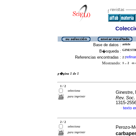
Colecció
Base de datos :
article
GINESTRE
B�squeda :
Referencias encontradas :
refina
2
[
Mostrando:
1 .. 2
en el
p�gina 1 de 1
1 / 2
selecciona
Ginestre,
para imprimir
Rev. Soc. 
1315-255
texto 
·
2 / 2
selecciona
Perozo-Me
para imprimir
carbape