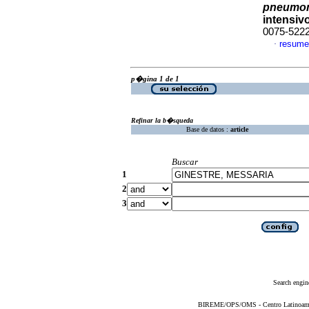
pneumo
intensiv
0075-522
resume
·
p�gina 1 de 1
Refinar la b�squeda
Base de datos :
article
Buscar
1
2
3
Search engin
BIREME/OPS/OMS - Centro Latinoameric