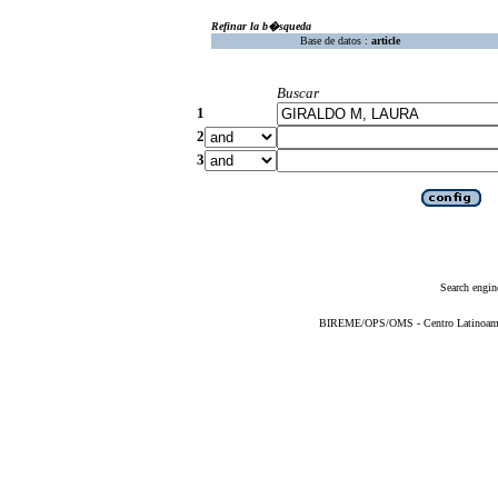
Refinar la b�squeda
Base de datos :
article
Buscar
1
2
3
Search engin
BIREME/OPS/OMS - Centro Latinoameric