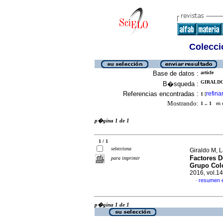
Colecció
Base de datos :
article
GIRALDO 
B�squeda :
Referencias encontradas :
refina
1
[
Mostrando:
1 .. 1
en el
p�gina 1 de 1
1 / 1
selecciona
Giraldo M, L
Factores D
para imprimir
Grupo Col
2016, vol.1
resumen 
·
p�gina 1 de 1