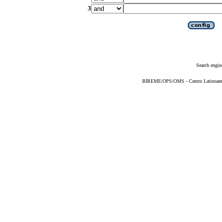
3
Search engin
BIREME/OPS/OMS - Centro Latinoameric