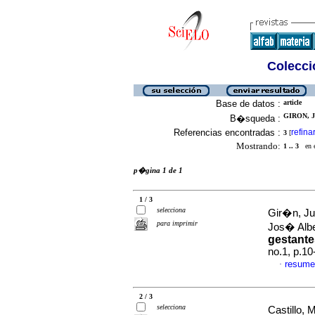
Colecció
Base de datos :
article
GIRON, J
B�squeda :
Referencias encontradas :
refina
3
[
Mostrando:
1 .. 3
en el
p�gina 1 de 1
1 / 3
selecciona
Gir�n, Ju
para imprimir
Jos� Alb
gestante
no.1, p.1
resume
·
2 / 3
selecciona
Castillo,