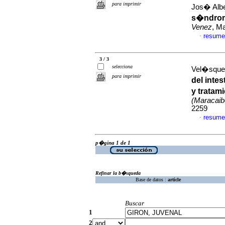
para imprimir
Jos� Alb
s�ndrom
Venez
, M
resume
·
3 / 3
selecciona
Vel�squez
para imprimir
del inte
y tratam
(Maracaib
2259
resume
·
p�gina 1 de 1
Refinar la b�squeda
Base de datos :
article
Buscar
1
2