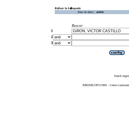
Refinar la b�squeda
Base de datos :
article
Buscar
1
2
3
Search engin
BIREME/OPS/OMS - Centro Latinoameric