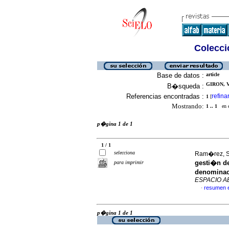
Colecció
Base de datos :
article
GIRON, 
B�squeda :
Referencias encontradas :
refina
1
[
Mostrando:
1 .. 1
en el
p�gina 1 de 1
1 / 1
selecciona
Ram�rez, Su
gesti�n de
para imprimir
denominaci
ESPACIO A
resumen 
·
p�gina 1 de 1