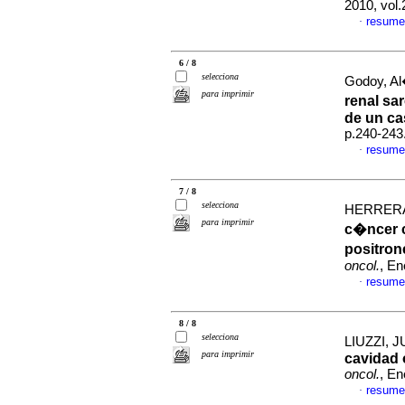
2010, vol
resume
·
6 / 8
selecciona
Godoy, Al
para imprimir
renal sa
de un c
p.240-243
resume
·
7 / 8
selecciona
HERRERA,
para imprimir
c�ncer 
positron
oncol.
, En
resume
·
8 / 8
selecciona
LIUZZI, J
para imprimir
cavidad 
oncol.
, En
resume
·