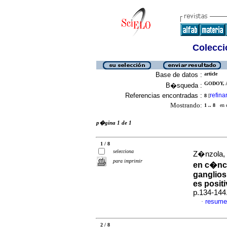
Colecció
Base de datos :
article
GODOY, A
B�squeda :
Referencias encontradas :
refina
8
[
Mostrando:
1 .. 8
en el
p�gina 1 de 1
1 / 8
selecciona
Z�nzola, 
para imprimir
en c�nc
ganglios
es posit
p.134-144
resume
·
2 / 8