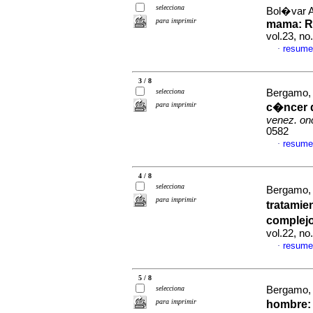
selecciona
Bol�var A
para imprimir
mama
:
R
vol.23, n
resume
·
3 / 8
selecciona
Bergamo, 
para imprimir
c�ncer 
venez. onc
0582
resume
·
4 / 8
selecciona
Bergamo, 
para imprimir
tratamie
complej
vol.22, n
resume
·
5 / 8
selecciona
Bergamo, 
para imprimir
hombre