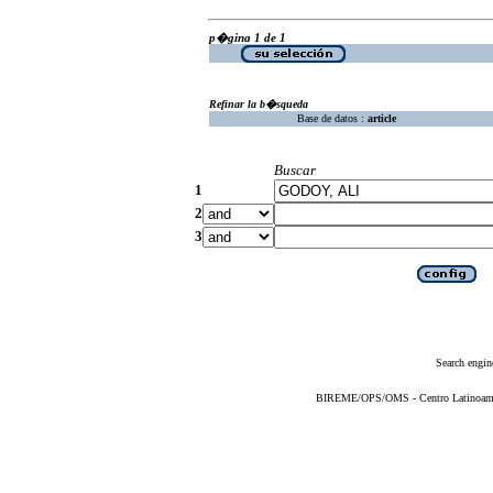
p�gina 1 de 1
Refinar la b�squeda
Base de datos :
article
Buscar
1
2
3
Search engin
BIREME/OPS/OMS - Centro Latinoameric