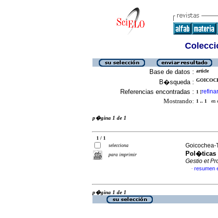
Colecció
Base de datos :
article
GOICOCH
B�squeda :
Referencias encontradas :
refina
1
[
Mostrando:
1 .. 1
en el
p�gina 1 de 1
1 / 1
Goicochea-T
selecciona
Pol�ticas 
para imprimir
Gestio et Pr
resumen 
·
p�gina 1 de 1