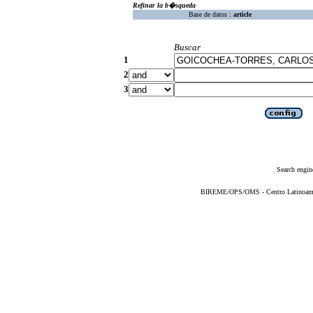
Refinar la b�squeda
Base de datos :
article
Buscar
1
2
3
Search engin
BIREME/OPS/OMS - Centro Latinoameric