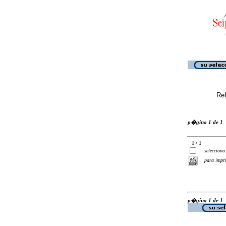
Ref
p�gina 1 de 1
1 / 1
selecciona
para impr
p�gina 1 de 1