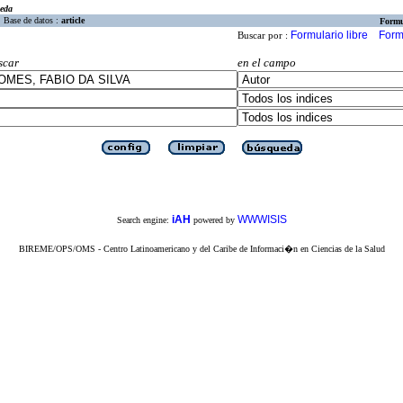
eda
Base de datos :
article
Formu
Formulario libre
Form
Buscar por :
scar
en el campo
iAH
WWWISIS
Search engine:
powered by
BIREME/OPS/OMS - Centro Latinoamericano y del Caribe de Informaci�n en Ciencias de la Salud