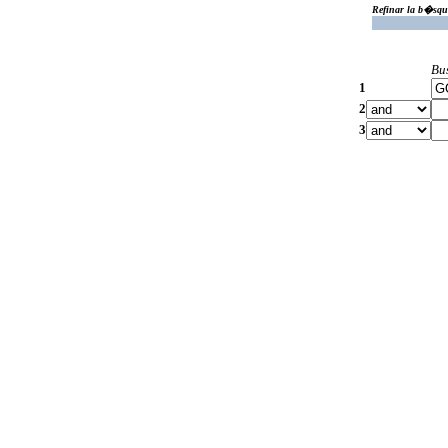
Refinar la b�squ
Bu
1
2
3