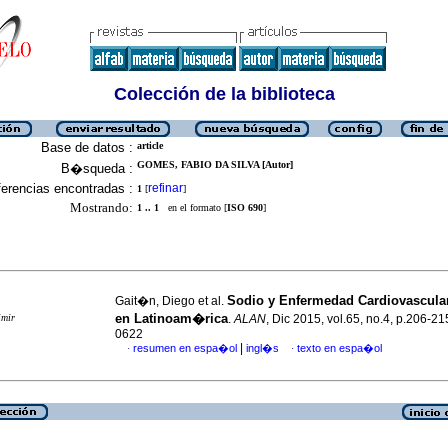
Colección de la biblioteca
Base de datos :
article
GOMES, FABIO DA SILVA [Autor]
B�squeda :
erencias encontradas :
refinar
1
[
]
Mostrando:
1 .. 1
en el formato [
ISO 690
]
Sodio y Enfermedad Cardiovascula
Gait�n, Diego et al.
en Latinoam�rica
imir
.
ALAN
, Dic 2015, vol.65, no.4, p.206-2
0622
|
resumen en espa�ol
ingl�s
texto en espa�ol
·
·