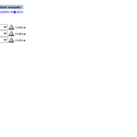
lario avanzado
ulario b�sico