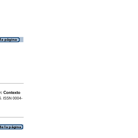
r
:
Contexto
15. ISSN 0004-