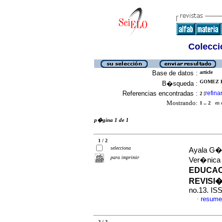
Colecció
Base de datos :
article
GOMEZ B
B�squeda :
Referencias encontradas :
refina
2
[
Mostrando:
1 .. 2
en el
p�gina 1 de 1
1 / 2
selecciona
Ayala G�m
para imprimir
Ver�nic
EDUCAC
REVISI
no.13. IS
resume
·
2 / 2