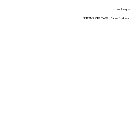
Search engin
BIREME/OPS/OMS - Centro Latinoameric