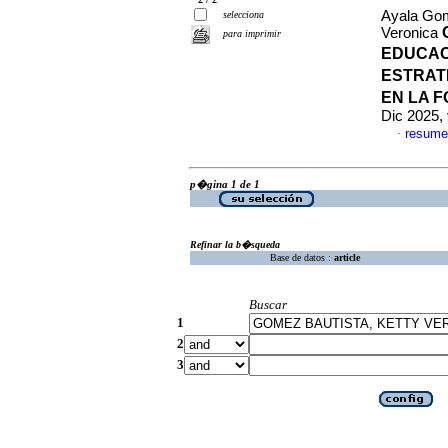
Ayala Gom
selecciona
Veronica
para imprimir
EDUCAC
ESTRAT
EN LA 
Dic 2025,
resume
·
p�gina 1 de 1
Refinar la b�squeda
Base de datos :
article
Buscar
1
2
3