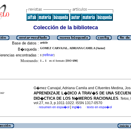
Colección de la biblioteca
Base de datos :
article
GOMEZ CARVAJAL, ADRIANA CAMILA [Autor]
B�squeda :
erencias encontradas :
refinar
1
[
]
Mostrando:
1 .. 1
en el formato [
ISO 690
]
G�mez Carvajal, Adriana Camila and Cifuentes Medina, Jos
APRENDIZAJE L�DICO A TRAV�S DE UNA SECUEN
imir
DID�CTICA DE LOS N�MEROS RACIONALES
.
Telos
,
vol.27, no.3, p.1011-1022. ISSN 1317-0570
|
resumen en espa�ol
ingl�s
texto en espa�ol
·
·