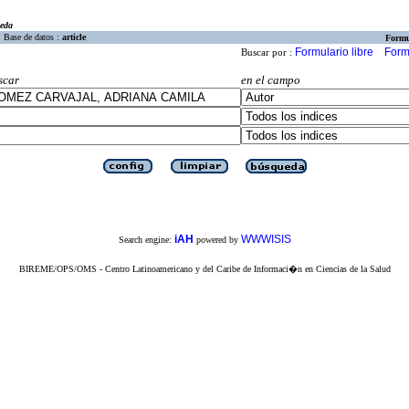
eda
Base de datos :
article
Formu
Formulario libre
Form
Buscar por :
scar
en el campo
iAH
WWWISIS
Search engine:
powered by
BIREME/OPS/OMS - Centro Latinoamericano y del Caribe de Informaci�n en Ciencias de la Salud