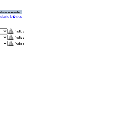
lario avanzado
ulario b�sico