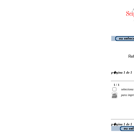
Ref
p�gina 1 de 1
1 / 1
selecciona
para impr
p�gina 1 de 1