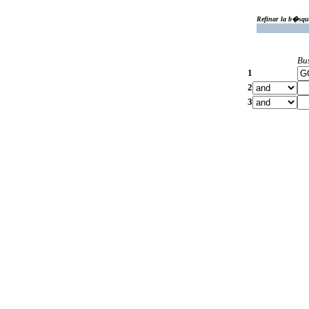
Refinar la b�squ
Bu
1
2
3