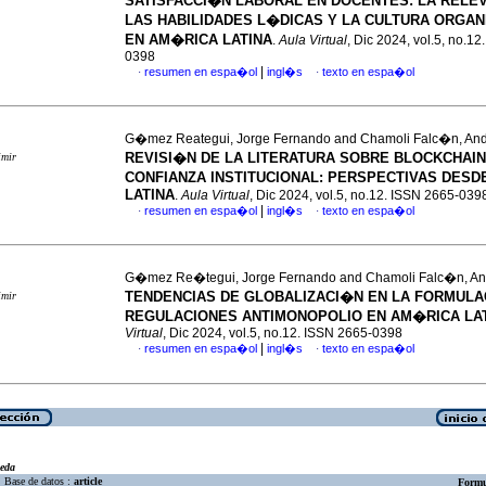
SATISFACCI�N LABORAL EN DOCENTES: LA RELEV
LAS HABILIDADES L�DICAS Y LA CULTURA ORGAN
EN AM�RICA LATINA
.
Aula Virtual
, Dic 2024, vol.5, no.1
0398
|
resumen en espa�ol
ingl�s
texto en espa�ol
·
·
G�mez Reategui, Jorge Fernando and Chamoli Falc�n, And
REVISI�N DE LA LITERATURA SOBRE BLOCKCHAIN
imir
CONFIANZA INSTITUCIONAL: PERSPECTIVAS DES
LATINA
.
Aula Virtual
, Dic 2024, vol.5, no.12. ISSN 2665-039
|
resumen en espa�ol
ingl�s
texto en espa�ol
·
·
G�mez Re�tegui, Jorge Fernando and Chamoli Falc�n, An
TENDENCIAS DE GLOBALIZACI�N EN LA FORMULA
imir
REGULACIONES ANTIMONOPOLIO EN AM�RICA LA
Virtual
, Dic 2024, vol.5, no.12. ISSN 2665-0398
|
resumen en espa�ol
ingl�s
texto en espa�ol
·
·
eda
Base de datos :
article
Formu