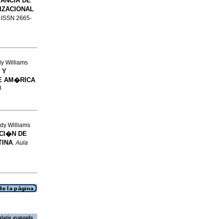
ANCIA DE
IZACIONAL
2. ISSN 2665-
y Williams
 Y
DE AM�RICA
8
dy Williams
CI�N DE
TINA
.
Aula
lario avanzado