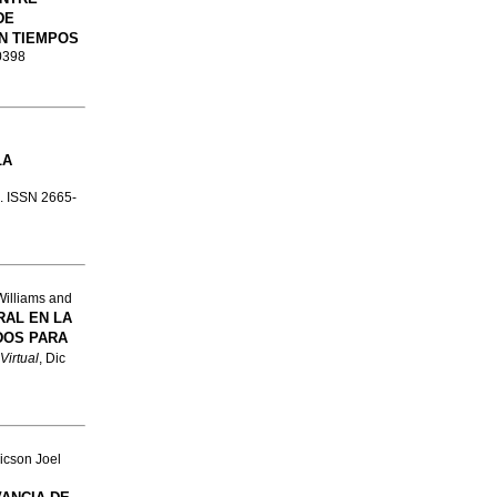
DE
N TIEMPOS
-0398
LA
3. ISSN 2665-
illiams and
RAL EN LA
DOS PARA
Virtual
, Dic
icson Joel