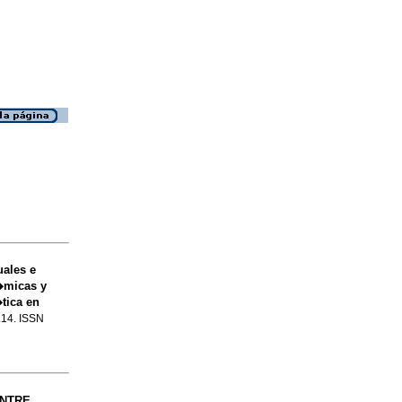
uales e
n�micas y
tica en
o.14. ISSN
ENTRE