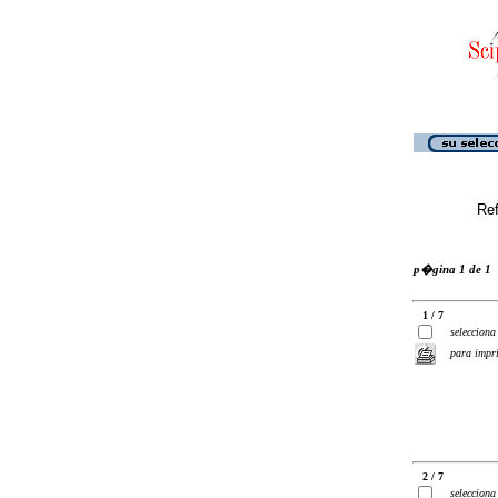
Ref
p�gina 1 de 1
1 / 7
selecciona
para impr
2 / 7
selecciona