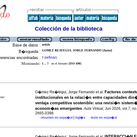
Colección de la biblioteca
Base de datos :
article
GOMEZ REATEGUI, JORGE FERNANDO [Autor]
B�squeda :
erencias encontradas :
refinar
7
[
]
Mostrando:
1 .. 7
en el formato [
ISO 690
]
Factores context
G�mez Re�tegui, Jorge Fernando et al.
institucionales en la relaci�n entre capacidades di
imir
ventaja competitiva sostenible: una revisi�n sistem�
econom�as emergentes
.
Aula Virtual
, Jun 2026, vol.7, n
2665-0398
|
resumen en espa�ol
ingl�s
texto en espa�ol
·
·
INTERACCI�N 
G�mez Re�tegui, Jorge Fernando et al.