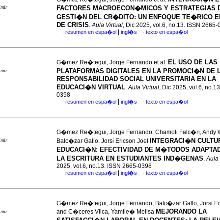
imir
FACTORES MACROECON�MICOS Y ESTRATEGIAS 
GESTI�N DEL CR�DITO: UN ENFOQUE TE�RICO E
DE CRISIS
.
Aula Virtual
, Dic 2025, vol.6, no.13. ISSN 2665
|
resumen en espa�ol
ingl�s
texto en espa�ol
·
·
EL USO DE LAS
G�mez Re�tegui, Jorge Fernando et al.
PLATAFORMAS DIGITALES EN LA PROMOCI�N DE 
imir
RESPONSABILIDAD SOCIAL UNIVERSITARIA EN LA
EDUCACI�N VIRTUAL
.
Aula Virtual
, Dic 2025, vol.6, no.1
0398
|
resumen en espa�ol
ingl�s
texto en espa�ol
·
·
G�mez Re�tegui, Jorge Fernando, Chamoli Falc�n, Andy W
INTEGRACI�N CULTU
imir
Balc�zar Gallo, Jorsi Ericson Joel
EDUCACI�N: EFECTIVIDAD DE M�TODOS ADAPTA
LA ESCRITURA EN ESTUDIANTES IND�GENAS
.
Aula 
2025, vol.6, no.13. ISSN 2665-0398
|
resumen en espa�ol
ingl�s
texto en espa�ol
·
·
G�mez Re�tegui, Jorge Fernando, Balc�zar Gallo, Jorsi Er
MEJORANDO LA
and C�ceres Vilca, Yamile� Melisa
imir