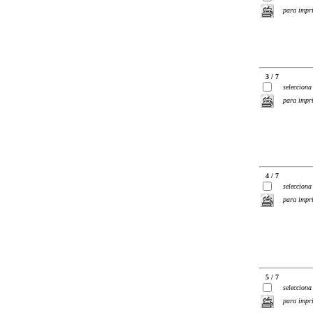
para impr
3 / 7
selecciona
para impr
4 / 7
selecciona
para impr
5 / 7
selecciona
para impr