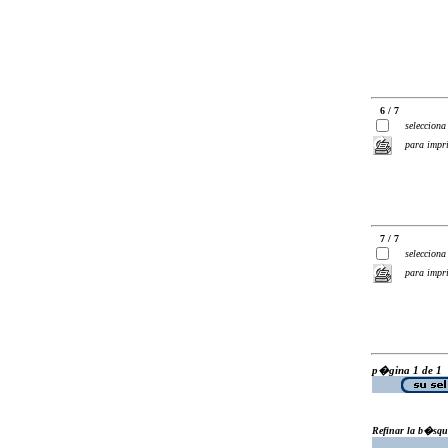
6 / 7
selecciona
para impr
7 / 7
selecciona
para impr
p�gina 1 de 1
Refinar la b�squ