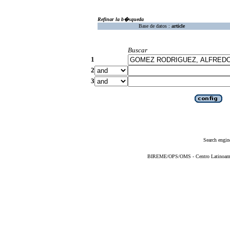
Refinar la b�squeda
Base de datos :
article
Buscar
1
2
3
Search engin
BIREME/OPS/OMS - Centro Latinoameric