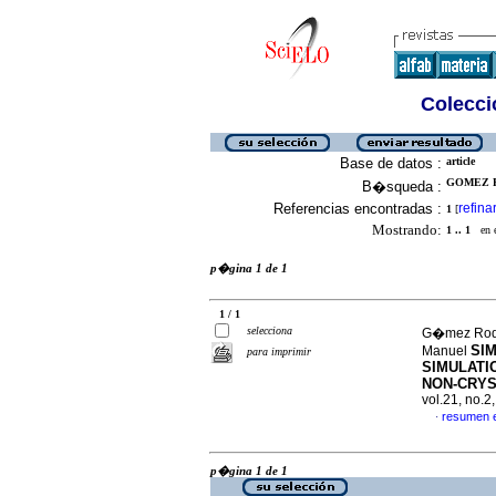
Colecció
Base de datos :
article
GOMEZ R
B�squeda :
Referencias encontradas :
refina
1
[
Mostrando:
1 .. 1
en el
p�gina 1 de 1
1 / 1
selecciona
G�mez Rodr�
SI
Manuel
para imprimir
SIMULATI
NON-CRYS
vol.21, no.
resumen 
·
p�gina 1 de 1