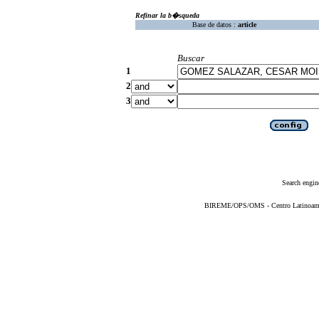
Refinar la b�squeda
Base de datos :
article
Buscar
1
2
3
Search engin
BIREME/OPS/OMS - Centro Latinoameric