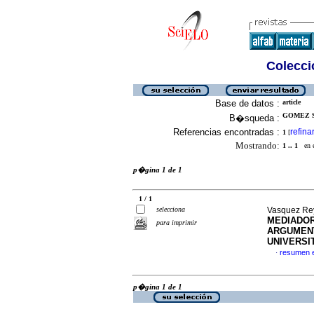
Colecció
Base de datos :
article
GOMEZ S
B�squeda :
Referencias encontradas :
refina
1
[
Mostrando:
1 .. 1
en el
p�gina 1 de 1
1 / 1
selecciona
Vasquez Rey
MEDIADOR
para imprimir
ARGUMENT
UNIVERSI
resumen 
·
p�gina 1 de 1