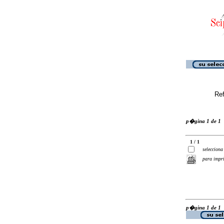
Ref
p�gina 1 de 1
1 / 1
selecciona
para impr
p�gina 1 de 1