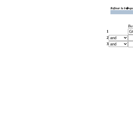
Refinar la b�squ
Bu
1
2
3