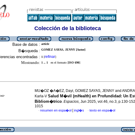
Colección de la biblioteca
Base de datos :
article
GOMEZ SAYAS, JENNY [Autor]
B�squeda :
erencias encontradas :
refinar
1
[
]
Mostrando:
1 .. 1
en el formato [
ISO 690
]
MU�OZ �A�EZ, Dayi, GOMEZ SAYAS, JENNY and ANDR
Salud M�vil (mHealth) en Profundidad: Un Es
imir
Karla-V
Bibliom�trico
.
Espacios
, Jun 2025, vol.46, no.3, p.130-15
1015
|
resumen en espa�ol
ingl�s
texto en espa�ol
·
·