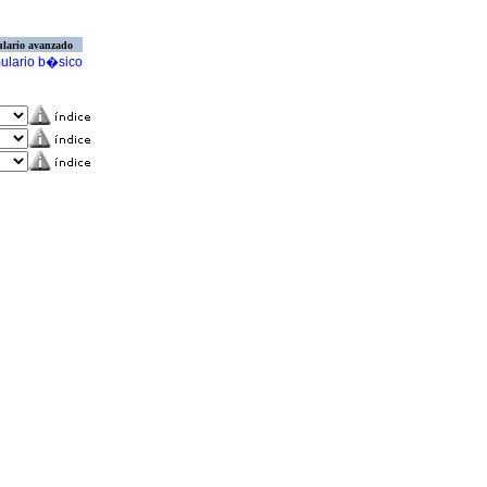
lario avanzado
ulario b�sico