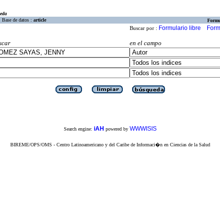
eda
Base de datos :
article
Formu
Formulario libre
Form
Buscar por :
scar
en el campo
iAH
WWWISIS
Search engine:
powered by
BIREME/OPS/OMS - Centro Latinoamericano y del Caribe de Informaci�n en Ciencias de la Salud