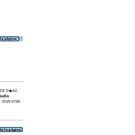
ADE D�AZ,
tudio
2. ISSN 0798-