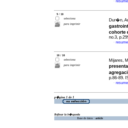
resume
·
9 / 10
selecciona
Dur�n, An
para imprimir
gastroin
cohorte 
no.3, p.2
resume
·
10 / 10
selecciona
Mijares, 
para imprimir
presenta
agregaci
p.86-89. 
resume
·
p�gina 1 de 1
Refinar la b�squeda
Base de datos :
article