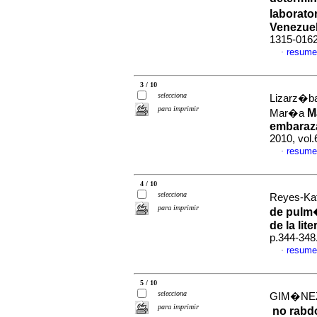
laborato
Venezue
1315-016
resume
·
3 / 10
selecciona
Lizarz�ba
para imprimir
M
Mar�a
embaraza
2010, vol.
resume
·
4 / 10
selecciona
Reyes-Kat
para imprimir
de pulm�
de la lite
p.344-348
resume
·
5 / 10
selecciona
GIM�NEZ,
para imprimir
no rabd