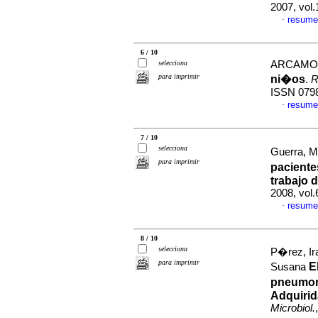
2007, vol
resume
·
6 / 10
selecciona
ARCAMON
para imprimir
ni�os
.
R
ISSN 079
resume
·
7 / 10
selecciona
Guerra, Me
para imprimir
pacient
trabajo
d
2008, vol.
resume
·
8 / 10
selecciona
P�rez, I
para imprimir
E
Susana
pneumon
Adquirid
Microbiol.