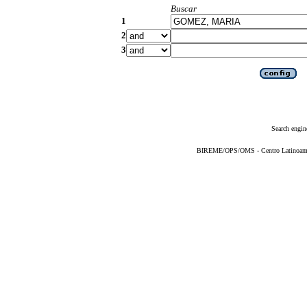
Buscar
1
2
3
Search engin
BIREME/OPS/OMS - Centro Latinoameric