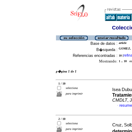
Colecció
Base de datos :
article
GOMEZ, M
B�squeda :
Referencias encontradas :
refin
10
[
Mostrando:
1 .. 10
en 
p�gina 1 de 1
1 / 10
selecciona
Isea Dubu
para imprimir
Tratamie
CMDLT
, 
resume
·
2 / 10
selecciona
Cruz, Solb
para imprimir
determin