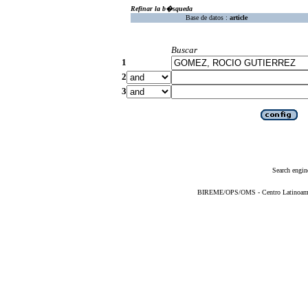
Refinar la b�squeda
Base de datos :
article
Buscar
1
2
3
Search engin
BIREME/OPS/OMS - Centro Latinoameric