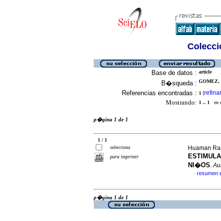
Colecció
Base de datos :
article
GOMEZ, 
B�squeda :
Referencias encontradas :
refina
1
[
Mostrando:
1 .. 1
en el
p�gina 1 de 1
1 / 1
selecciona
Huaman Ramo
ESTIMULA
para imprimir
NI�OS
.
Aul
resumen 
·
p�gina 1 de 1