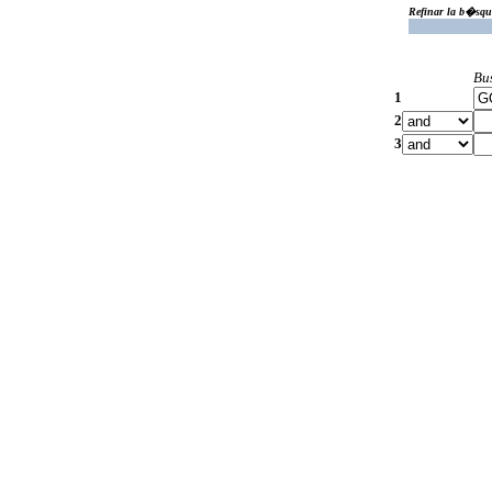
Refinar la b�squ
Bu
1
2
3