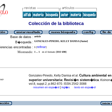
Colección de la biblioteca
Base de datos :
article
GONZALES-PINEDO, KELLY DANISA [Autor]
B�squeda :
erencias encontradas :
refinar
1
[
]
Mostrando:
1 .. 1
en el formato [
ISO 690
]
Cultura ambiental e
Gonzales-Pinedo, Kelly Danisa et al.
imir
superior universitaria: Revisi�n sistem�tica
.
Koinon
vol.8, suppl.2, p.862-870. ISSN 2542-3088
|
resumen en espa�ol
ingl�s
texto en espa�ol
·
·