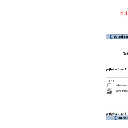
Ref
p�gina 1 de 1
1 / 1
selecciona
para impr
p�gina 1 de 1