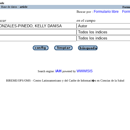
eda
Base de datos :
article
Formu
Formulario libre
Form
Buscar por :
scar
en el campo
iAH
WWWISIS
Search engine:
powered by
BIREME/OPS/OMS - Centro Latinoamericano y del Caribe de Informaci�n en Ciencias de la Salud