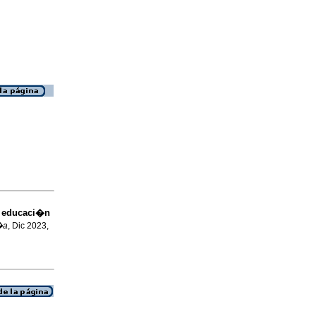
n educaci�n
�a
, Dic 2023,