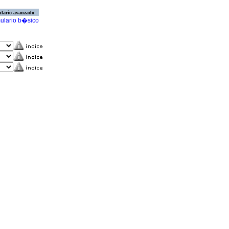
lario avanzado
ulario b�sico