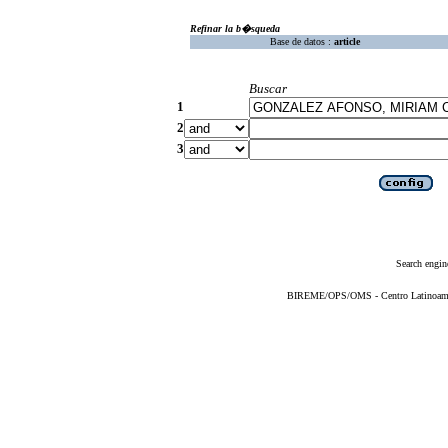
Refinar la b�squeda
Base de datos :
article
Buscar
1
2
3
Search engin
BIREME/OPS/OMS - Centro Latinoameric