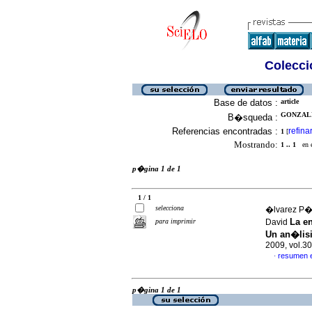
Colecció
Base de datos :
article
GONZALE
B�squeda :
Referencias encontradas :
refina
1
[
Mostrando:
1 .. 1
en el
p�gina 1 de 1
1 / 1
selecciona
�lvarez P�r
La en
para imprimir
David
Un an�lisi
2009, vol.30
resumen 
·
p�gina 1 de 1