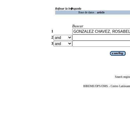
Refinar la b�squeda
Base de datos :
article
Buscar
1
2
3
Search engin
BIREME/OPS/OMS - Centro Latinoameric