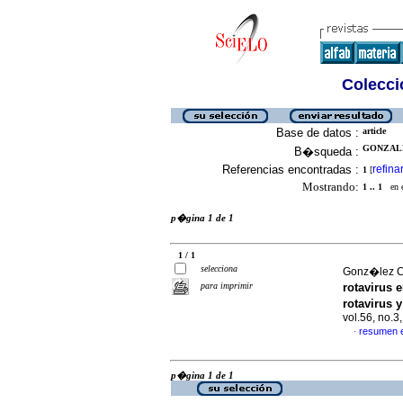
Colecció
Base de datos :
article
GONZALE
B�squeda :
Referencias encontradas :
refina
1
[
Mostrando:
1 .. 1
en el
p�gina 1 de 1
1 / 1
selecciona
Gonz�lez C
para imprimir
rotavirus 
rotavirus 
vol.56, no.
resumen 
·
p�gina 1 de 1