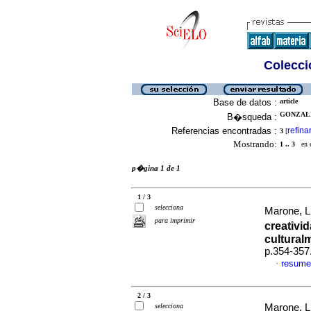
Colecció
Base de datos :
article
GONZALE
B�squeda :
Referencias encontradas :
refina
3
[
Mostrando:
1 .. 3
en el
p�gina 1 de 1
1 / 3
selecciona
Marone, L
para imprimir
creativid
cultural
p.354-357
resume
·
2 / 3
selecciona
Marone, Lu