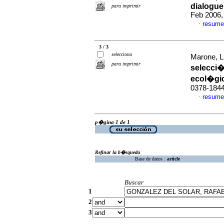
dialogue
para imprimir
Feb 2006,
resume
·
3 / 3
selecciona
Marone, Lu
para imprimir
selecci�
ecol�gi
0378-184
resume
·
p�gina 1 de 1
Refinar la b�squeda
Base de datos :
article
Buscar
1
2
3