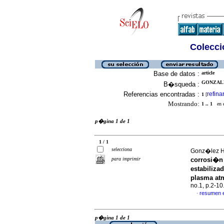
Colecció
Base de datos :
article
GONZALE
B�squeda :
Referencias encontradas :
refina
1
[
Mostrando:
1 .. 1
en el
p�gina 1 de 1
1 / 1
selecciona
Gonz�lez H,
para imprimir
corrosi�n 
estabiliza
plasma at
no.1, p.2-1
resumen 
·
p�gina 1 de 1