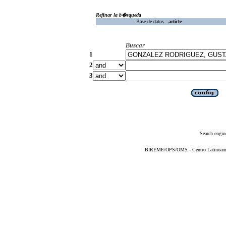
Refinar la b�squeda
Base de datos :
article
Buscar
1
2
3
Search engin
BIREME/OPS/OMS - Centro Latinoameric