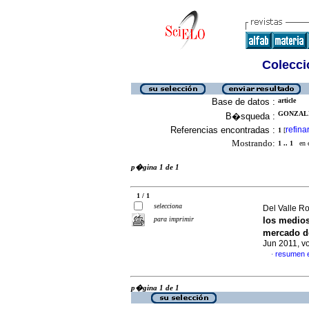
Colecció
Base de datos :
article
GONZALE
B�squeda :
Referencias encontradas :
refina
1
[
Mostrando:
1 .. 1
en el
p�gina 1 de 1
1 / 1
selecciona
Del Valle Ro
para imprimir
los medio
mercado de
Jun 2011, v
resumen 
·
p�gina 1 de 1