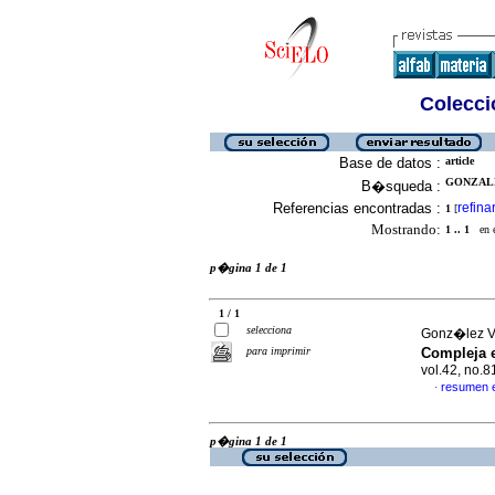
Colecció
Base de datos :
article
GONZALE
B�squeda :
Referencias encontradas :
refina
1
[
Mostrando:
1 .. 1
en el
p�gina 1 de 1
1 / 1
selecciona
Gonz�lez V
para imprimir
Compleja e
vol.42, no.
resumen 
·
p�gina 1 de 1