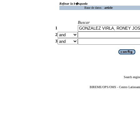
Refinar la b�squeda
Base de datos :
article
Buscar
1
2
3
Search engin
BIREME/OPS/OMS - Centro Latinoameric