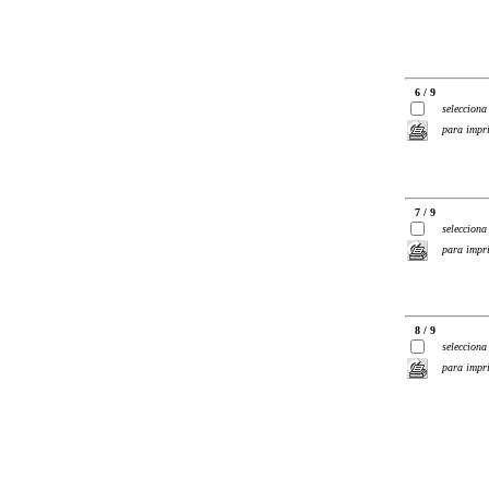
6 / 9
selecciona
para impr
7 / 9
selecciona
para impr
8 / 9
selecciona
para impr