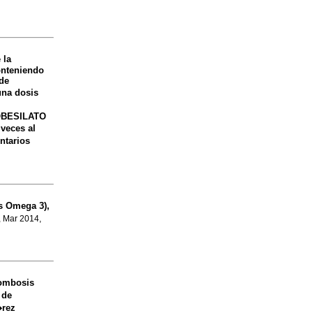
 la
onteniendo
de
una dosis
DOBESILATO
veces al
ntarios
 Omega 3),
, Mar 2014,
rombosis
 de
�rez