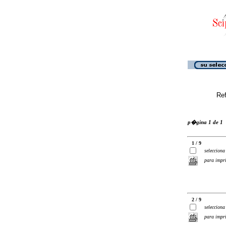
Ref
p�gina 1 de 1
1 / 9
selecciona
para impr
2 / 9
selecciona
para impr