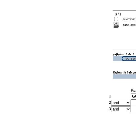
9 / 9
selecciona
para impr
p�gina 1 de 1
Refinar la b�squ
Bu
1
2
3