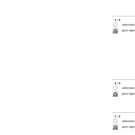
3 / 9
selecciona
para impr
4 / 9
selecciona
para impr
5 / 9
selecciona
para impr