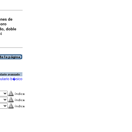
nes de
ioro
do, doble
64
lario avanzado
ulario b�sico