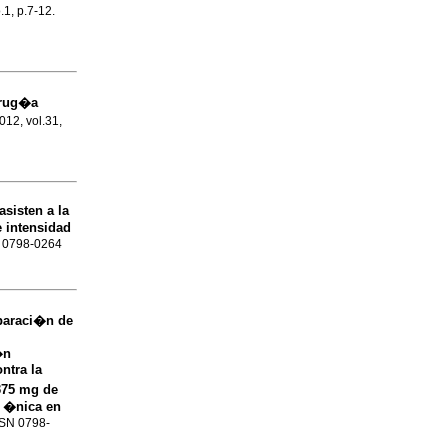
.1, p.7-12.
irug�a
2012, vol.31,
asisten a la
e intensidad
SN 0798-0264
araci�n de
�n
ntra la
 375 mg de
s �nica en
ISSN 0798-