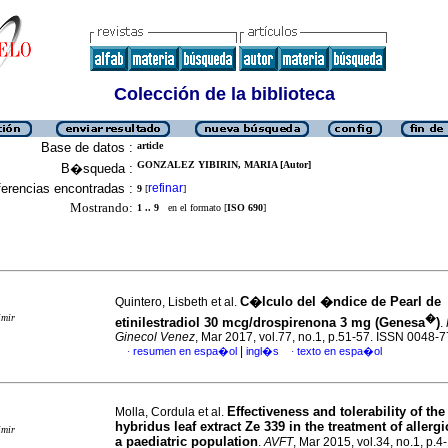
Colección de la biblioteca
Base de datos :
article
GONZALEZ YIBIRIN, MARIA [Autor]
B�squeda :
erencias encontradas :
refinar
9
[
]
Mostrando:
1 .. 9
en el formato [
ISO 690
]
C�lculo del �ndice de Pearl de
Quintero, Lisbeth et al.
imir
�
etinilestradiol 30 mcg/drospirenona 3 mg (Genesa
)
.
Ginecol Venez
, Mar 2017, vol.77, no.1, p.51-57. ISSN 0048-
|
resumen en espa�ol
ingl�s
texto en espa�ol
·
·
Effectiveness and tolerability of the
Molla, Cordula et al.
hybridus leaf extract Ze 339 in the treatment of allergic
imir
a paediatric population
.
AVFT
, Mar 2015, vol.34, no.1, p.4