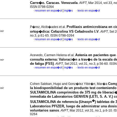
Carre�o. Caracas. Venezuela
.
AVFT
, Mar 2014, vol.33, no
ISSN 0798-0264
|
resumen en espa�ol
ingl�s
texto en espa�ol
·
·
Profilaxis antimicrobiana en c
P�rez, Alcib�ades et al.
imir
ortop�dica
:
Cefazolina VS Cefadroxilo I.V
.
AVFT
, Set 
no.3, p.61-65. ISSN 0798-0264
|
resumen en espa�ol
ingl�s
texto en espa�ol
·
·
Astenia en pacientes que 
Acevedo, Carmen Helena et al.
consulta externa
:
Valoraci�n a trav�s de la escala d
imir
de fatiga (FSS)
.
AVFT
, Set 2012, vol.31, no.3, p.56-60. IS
|
resumen en espa�ol
ingl�s
texto en espa�ol
·
·
Comp
Cohen Sabban, Hugo and Gonz�lez Yibir�n, Mar�a
la biodisponibilidad de un producto test conteniendo
imir
SULTAMICILINA comprimidos de 375 mg de liberaci
inmediata de Laboratorios GENVEN (LETI, S. A. V.) co
�
SULTAMICILINA de referencia (Unasyn
) tabletas de
Laboratorios PFIZER, luego de administrar una dosi
voluntarios sanos
.
AVFT
, Mar 2012, vol.31, no.1, p.6-10. 
0264