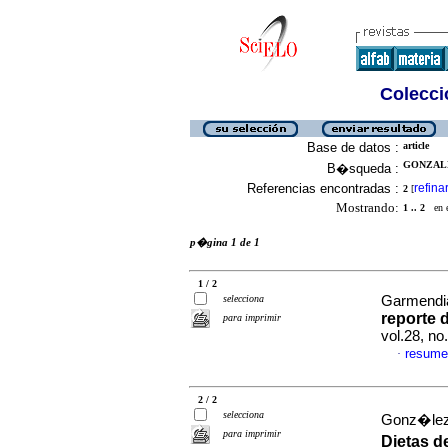
Colecció
Base de datos :
article
GONZALE
B�squeda :
Referencias encontradas :
refina
2
[
Mostrando:
1 .. 2
en el
p�gina 1 de 1
1 / 2
selecciona
Garmendia
reporte 
para imprimir
vol.28, n
resume
·
2 / 2
selecciona
Gonz�lez,
para imprimir
Dietas d