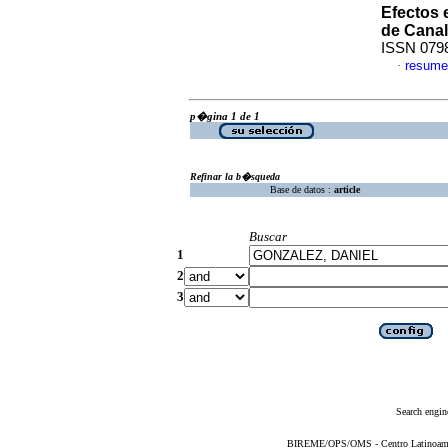
Efectos 
de Canal
ISSN 079
resume
·
p�gina 1 de 1
Refinar la b�squeda
Base de datos :
article
Buscar
1
2
3
Search engin
BIREME/OPS/OMS - Centro Latinoameric