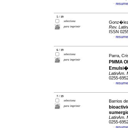
resume
·
5 / 19
selecciona
Gonz�lez
para imprimir
Rev. Lati
ISSN 025
resume
·
6 / 19
selecciona
Parra, Cris
para imprimir
PMMA Ob
Emulsi�n
LatinAm. 
0255-695
resume
·
7 / 19
selecciona
Barrios de
para imprimir
bioactiv
sumergid
LatinAm. 
0255-695
resume
·