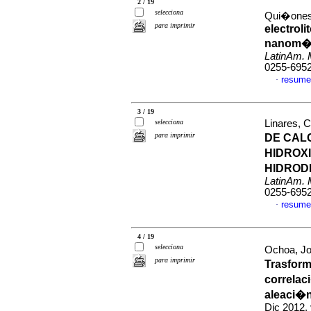
2 / 19
selecciona
Qui�ones,
para imprimir
electrol
nanom�t
LatinAm. M
0255-695
resume
·
3 / 19
selecciona
Linares, C
para imprimir
DE CAL
HIDROX
HIDROD
LatinAm. M
0255-695
resume
·
4 / 19
selecciona
Ochoa, Jo
para imprimir
Trasform
correlaci
aleaci�n
Dic 2012,