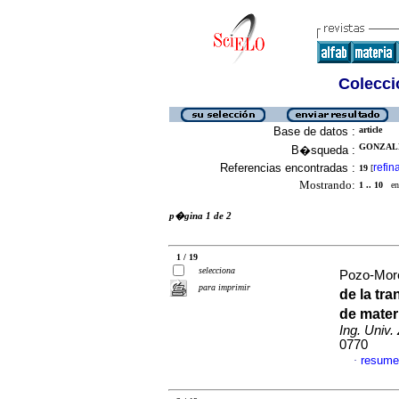
Colecció
Base de datos :
article
GONZALE
B�squeda :
Referencias encontradas :
refin
19
[
Mostrando:
1 .. 10
en 
p�gina 1 de 2
1 / 19
selecciona
Pozo-More
para imprimir
de la tr
de mater
Ing. Univ. 
0770
resume
·