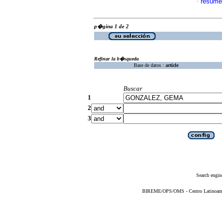
resume
·
p�gina 1 de 2
Refinar la b�squeda
Base de datos :
article
Buscar
1
2
3
Search engin
BIREME/OPS/OMS - Centro Latinoameric