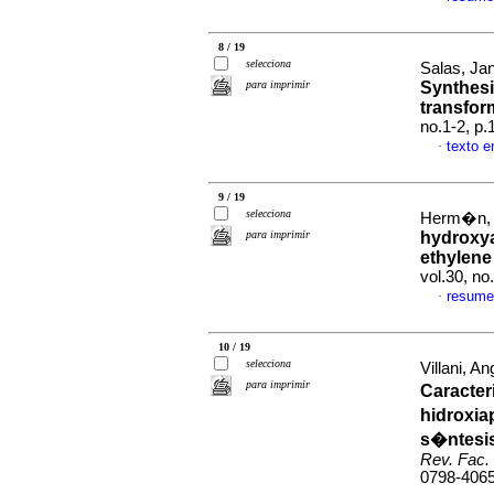
8 / 19
selecciona
Salas, Ja
para imprimir
Synthesi
transfor
no.1-2, p
texto e
·
9 / 19
selecciona
Herm�n, 
para imprimir
hydroxya
ethylene
vol.30, n
resume
·
10 / 19
selecciona
Villani, 
para imprimir
Caracte
hidroxia
s�ntesi
Rev. Fac.
0798-406