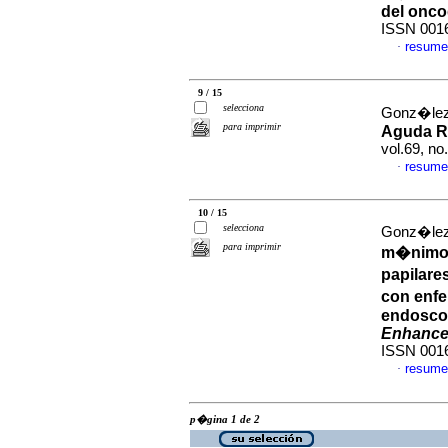
del onco
ISSN 001
resume
·
9 / 15
selecciona
Gonz�lez
para imprimir
Aguda Re
vol.69, no
resume
·
10 / 15
selecciona
Gonz�lez
para imprimir
m�nimos 
papilare
con enfe
endosco
Enhanc
ISSN 001
resume
·
p�gina 1 de 2