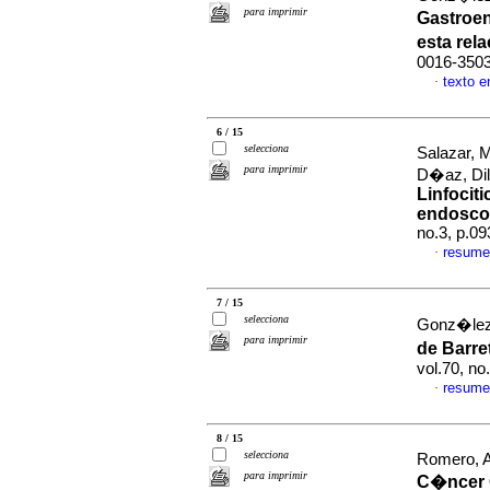
para imprimir
Gastroen
esta rel
0016-350
texto 
·
6 / 15
selecciona
Salazar, 
para imprimir
D�az, Dil
Linfocit
endoscop
no.3, p.0
resume
·
7 / 15
selecciona
Gonz�lez,
para imprimir
de Barre
vol.70, n
resume
·
8 / 15
selecciona
Romero, A
para imprimir
C�ncer 