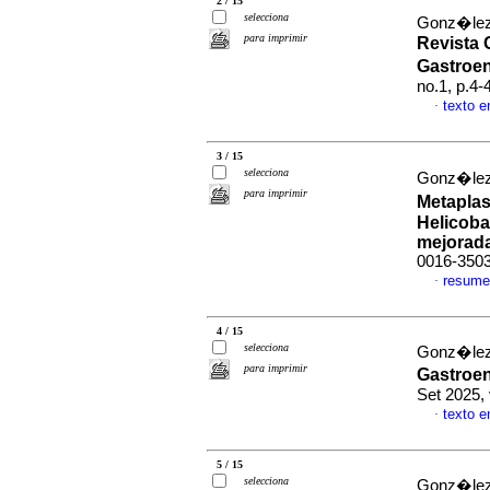
2 / 15
selecciona
Gonz�lez
para imprimir
Revista 
Gastroe
no.1, p.4
texto 
·
3 / 15
selecciona
Gonz�lez
para imprimir
Metaplas
Helicoba
mejorad
0016-350
resume
·
4 / 15
selecciona
Gonz�lez
para imprimir
Gastroe
Set 2025,
texto 
·
5 / 15
selecciona
Gonz�lez