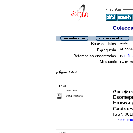
Colecció
Base de datos :
article
GONZALE
B�squeda :
Referencias encontradas :
refin
15
[
Mostrando:
1 .. 10
en 
p�gina 1 de 2
1 / 15
selecciona
Gonz�lez
para imprimir
Esomepra
Erosiva 
Gastroe
ISSN 001
resume
·