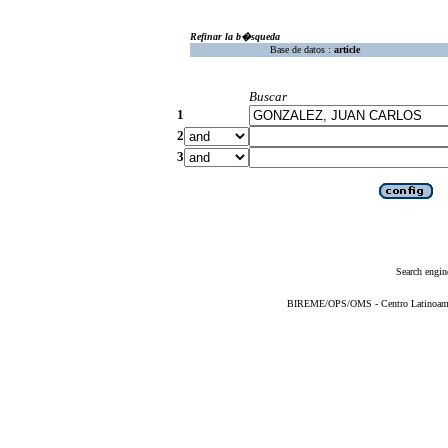
Refinar la b�squeda
Base de datos :
article
Buscar
1
2
3
Search engin
BIREME/OPS/OMS - Centro Latinoameric