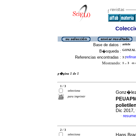
Colecció
Base de datos :
article
GONZALE
B�squeda :
Referencias encontradas :
refina
3
[
Mostrando:
1 .. 3
en el
p�gina 1 de 1
1 / 3
selecciona
Gonz�lez,
para imprimir
PEUAPM 
polietil
Dic 2017,
resume
·
2 / 3
Hans Brac
selecciona