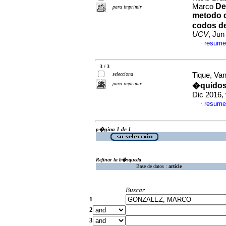
De
Marco
para imprimir
metodo d
codos de
UCV
, Jun
resume
·
3 / 3
selecciona
Tique, Van
para imprimir
�quidos
Dic 2016,
resume
·
p�gina 1 de 1
Refinar la b�squeda
Base de datos :
article
Buscar
1
2
3