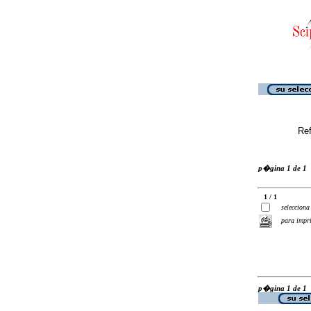
Ref
p�gina 1 de 1
1 / 1
selecciona
para impr
p�gina 1 de 1