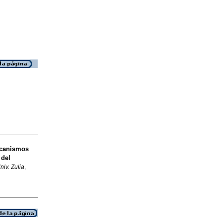
canismos
 del
niv. Zulia
,