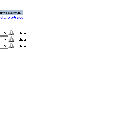
lario avanzado
ulario b�sico