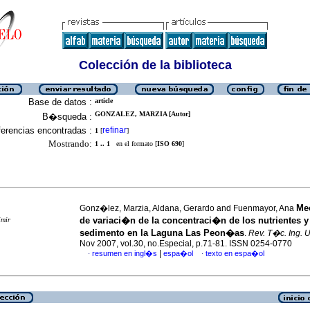
Colección de la biblioteca
Base de datos :
article
GONZALEZ, MARZIA [Autor]
B�squeda :
erencias encontradas :
refinar
1
[
]
Mostrando:
1 .. 1
en el formato [
ISO 690
]
Me
Gonz�lez, Marzia, Aldana, Gerardo and Fuenmayor, Ana
de variaci�n de la concentraci�n de los nutrientes y
imir
sedimento en la Laguna Las Peon�as
.
Rev. T�c. Ing. U
Nov 2007, vol.30, no.Especial, p.71-81. ISSN 0254-0770
|
resumen en ingl�s
espa�ol
texto en espa�ol
·
·