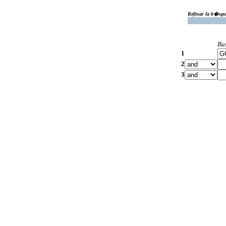
Refinar la b�squ
Bu
1
2
3