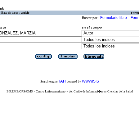
eda
Base de datos :
article
Formu
Formulario libre
Form
Buscar por :
scar
en el campo
iAH
WWWISIS
Search engine:
powered by
BIREME/OPS/OMS - Centro Latinoamericano y del Caribe de Informaci�n en Ciencias de la Salud