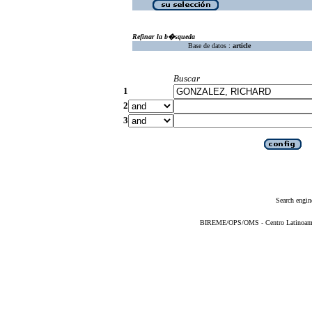
Refinar la b�squeda
Base de datos :
article
Buscar
1
2
3
Search engin
BIREME/OPS/OMS - Centro Latinoameric