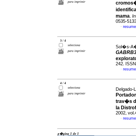
para imprimir
cromos�m
identifi
mama
.
I
0535-513
resume
·
3 / 4
selecciona
Sol�s-A�e
para imprimir
GABRB
explorat
242. ISSN
resume
·
4 / 4
selecciona
Delgado-L
para imprimir
Portador
trav�s d
la Distr
2002, vol
resume
·
p�gina 1 de 1