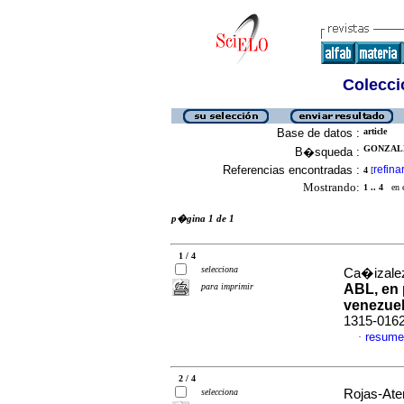
Colecció
Base de datos :
article
GONZALE
B�squeda :
Referencias encontradas :
refina
4
[
Mostrando:
1 .. 4
en el
p�gina 1 de 1
1 / 4
selecciona
Ca�izalez
para imprimir
ABL, en 
venezue
1315-016
resume
·
2 / 4
selecciona
Rojas-Aten