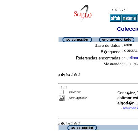
Colecció
Base de datos :
article
GONZALE
B�squeda :
Referencias encontradas :
refina
1
[
Mostrando:
1 .. 1
en el
p�gina 1 de 1
1 / 1
selecciona
Gonz�lez, T
estimar es
para imprimir
algod�n
.
resumen 
·
p�gina 1 de 1