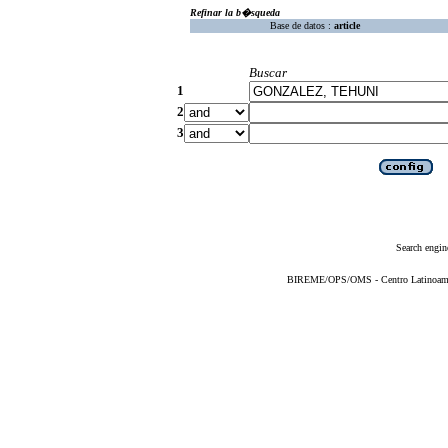
Refinar la b�squeda
Base de datos :
article
Buscar
1
2
3
Search engin
BIREME/OPS/OMS - Centro Latinoameric