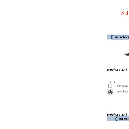
Ref
p�gina 1 de 1
1 / 1
selecciona
para impr
p�gina 1 de 1