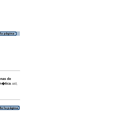
inas de
gn�tica
.
uct
,