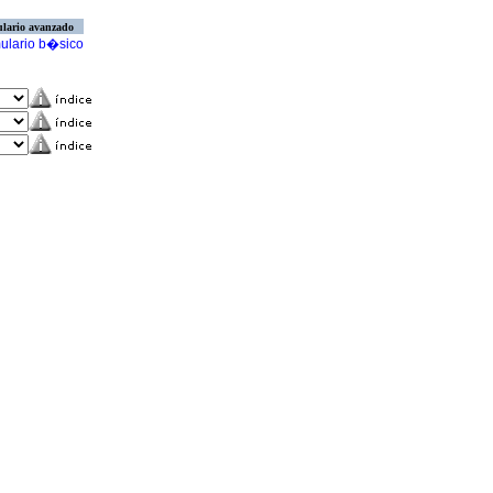
lario avanzado
ulario b�sico