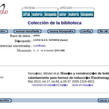
Colección de la biblioteca
Base de datos :
article
GONZALEZ, WINDER [Autor]
B�squeda :
erencias encontradas :
refinar
1
[
]
Mostrando:
1 .. 1
en el formato [
ISO 690
]
Dise�o y construcci�n de bob
Gonz�lez, Winder et al.
imir
calentamiento para hornos de inducci�n Electroma
Mar 2013, vol.17, no.66, p.28-37. ISSN 1316-4821
|
resumen en espa�ol
ingl�s
texto en espa�ol
·
·