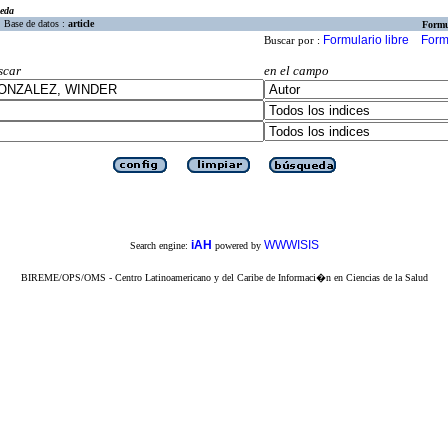
eda
Base de datos :
article
Formu
Formulario libre
Form
Buscar por :
scar
en el campo
iAH
WWWISIS
Search engine:
powered by
BIREME/OPS/OMS - Centro Latinoamericano y del Caribe de Informaci�n en Ciencias de la Salud