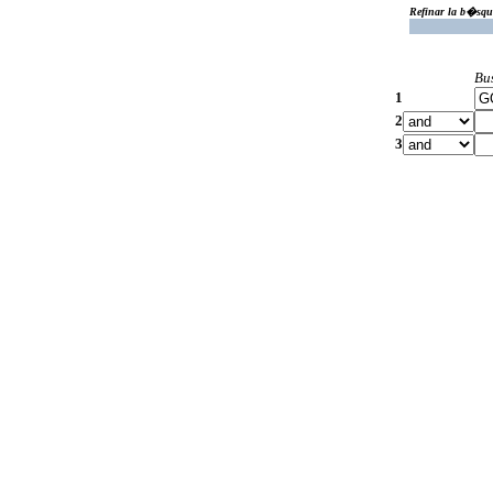
Refinar la b�squ
Bu
1
2
3