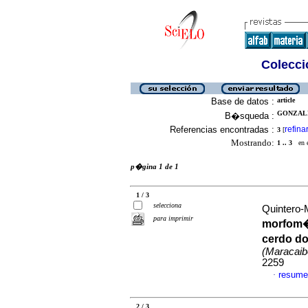
Colecció
Base de datos :
article
GONZALE
B�squeda :
Referencias encontradas :
refina
3
[
Mostrando:
1 .. 3
en el
p�gina 1 de 1
1 / 3
selecciona
Quintero-
para imprimir
morfom�t
cerdo d
(Maracaib
2259
resume
·
2 / 3