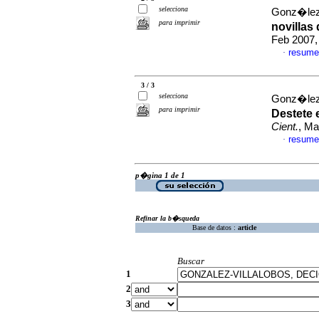
selecciona
Gonz�lez-
para imprimir
novillas
Feb 2007,
resume
·
3 / 3
selecciona
Gonz�lez-
para imprimir
Destete
Cient.
, Ma
resume
·
p�gina 1 de 1
Refinar la b�squeda
Base de datos :
article
Buscar
1
2
3