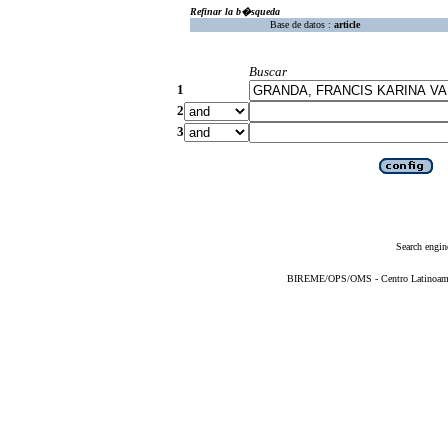
Refinar la b�squeda
Base de datos :
article
Buscar
1
2
3
Search engin
BIREME/OPS/OMS - Centro Latinoameric