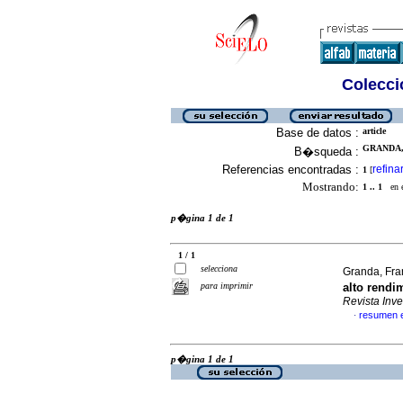
Colecció
Base de datos :
article
GRANDA,
B�squeda :
Referencias encontradas :
refina
1
[
Mostrando:
1 .. 1
en el
p�gina 1 de 1
1 / 1
selecciona
Granda, Fran
para imprimir
alto rendi
Revista In
resumen 
·
p�gina 1 de 1