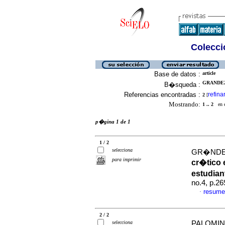
Colecció
Base de datos :
article
GRANDEZ
B�squeda :
Referencias encontradas :
refina
2
[
Mostrando:
1 .. 2
en el
p�gina 1 de 1
1 / 2
selecciona
GR�NDEZ 
para imprimir
cr�tico 
estudian
no.4, p.2
resume
·
2 / 2
selecciona
PALOMINO