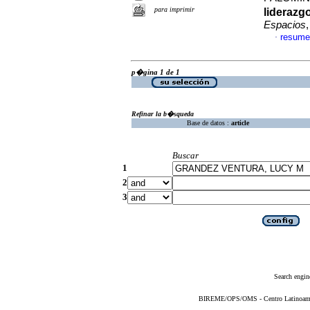
para imprimir
liderazg
Espacios
resume
·
p�gina 1 de 1
Refinar la b�squeda
Base de datos :
article
Buscar
1
2
3
Search engin
BIREME/OPS/OMS - Centro Latinoameric