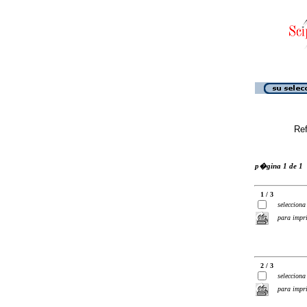
Ref
p�gina 1 de 1
1 / 3
selecciona
para impr
2 / 3
selecciona
para impr