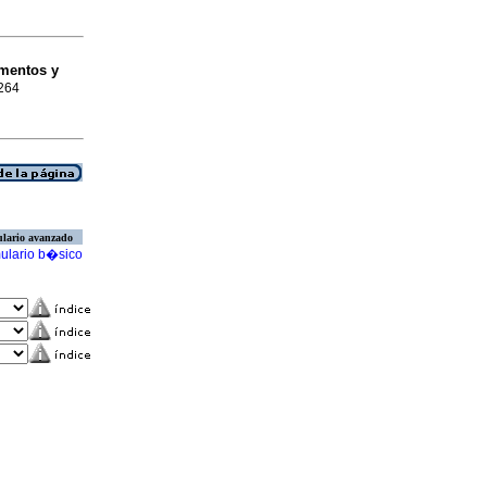
mentos y
0264
lario avanzado
ulario b�sico