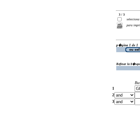
3 / 3
selecciona
para impr
p�gina 1 de 1
Refinar la b�squ
Bu
1
2
3