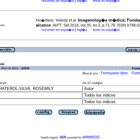
|
resumen en espa�ol
ingl�s
texto en espa�ol
·
·
Imagenolog�a m�dica
:
Funda
Hu�rfano, Yoleidy et al.
alcance
.
AVFT
, Set 2016, vol.35, no.3, p.71-76. ISSN 0798-
imir
|
resumen en espa�ol
ingl�s
texto en espa�ol
·
·
eda
Base de datos :
article
Formu
Formulario libre
Form
Buscar por :
scar
en el campo
iAH
WWWISIS
Search engine:
powered by