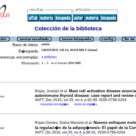
Colección de la biblioteca
Base de datos :
article
GRATEROL-SILVA, ROSEMILY [Autor]
B�squeda :
erencias encontradas :
refinar
3
[
]
Mostrando:
1 .. 3
en el formato [
ISO 690
]
Mast cell activation disease associa
Rojas, Joselyn et al.
autoimmune thyroid disease
:
case report and review o
imir
AVFT
, Dec 2016, vol.35, no.4, p.92-99. ISSN 0798-0264
resumen en ingl�s
texto en ingl�s
·
·
Nuevos enfoques mole
Rojas-Gomez, Diana Marcela et al.
la regulaci�n de la adipog�nesis
:
El papel de la Co
imir
AVFT
, Dic 2016, vol.35, no.4, p.86-91. ISSN 0798-0264