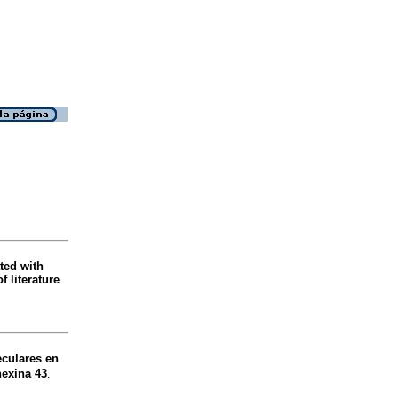
ted with
f literature
.
culares en
nexina 43
.