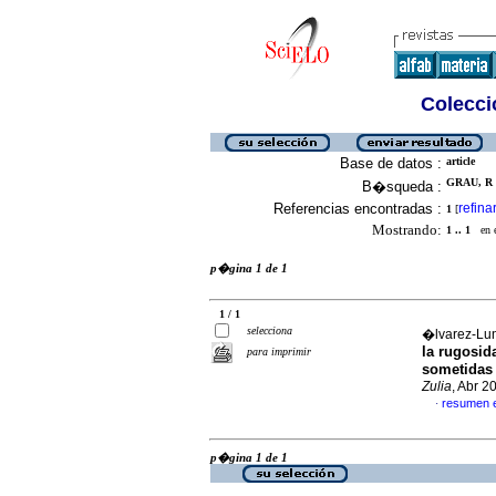
Colecció
Base de datos :
article
GRAU, R 
B�squeda :
Referencias encontradas :
refina
1
[
Mostrando:
1 .. 1
en el
p�gina 1 de 1
1 / 1
selecciona
�lvarez-Lun
la rugosid
para imprimir
sometidas 
Zulia
, Abr 2
resumen 
·
p�gina 1 de 1