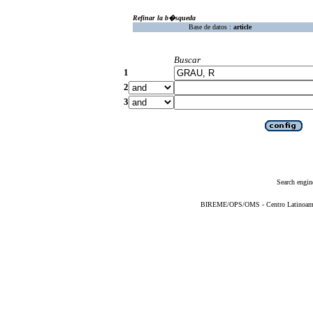
Refinar la b�squeda
Base de datos :
article
Buscar
1
2
3
Search engin
BIREME/OPS/OMS - Centro Latinoameric