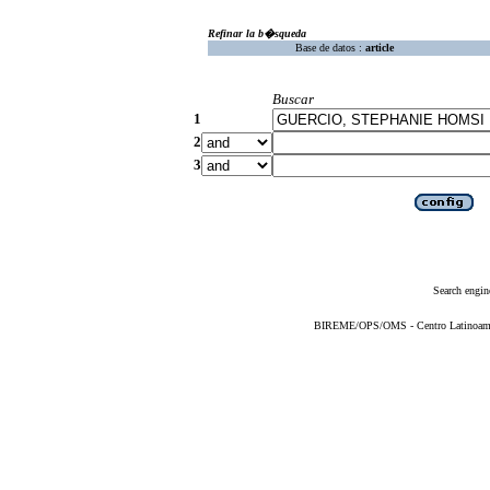
Refinar la b�squeda
Base de datos :
article
Buscar
1
2
3
Search engin
BIREME/OPS/OMS - Centro Latinoameric