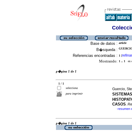
Colecció
Base de datos :
article
GUERCIO
B�squeda :
Referencias encontradas :
refina
1
[
Mostrando:
1 .. 1
en el
p�gina 1 de 1
1 / 1
selecciona
Guercio, St
para imprimir
SISTEMAS
HISTOPAT
CASOS
.
Re
resumen 
·
p�gina 1 de 1