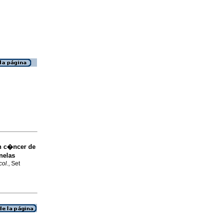
n c�ncer de
nelas
col.
, Set