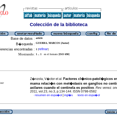
Colección de la biblioteca
Base de datos :
article
GUERRA, MARCOS [Autor]
B�squeda :
erencias encontradas :
refinar
1
[
]
Mostrando:
1 .. 1
en el formato [
ISO 690
]
Factores cl�nico-patol�gicos e
Z�nzola, V�ctor et al.
imir
mama relaci�n con met�stasis en ganglios no centi
axilares cuando el centinela es positivo
.
Rev. venez. on
2011, vol.23, no.3, p.134-144. ISSN 0798-0582
|
resumen en espa�ol
ingl�s
texto en espa�ol
·
·