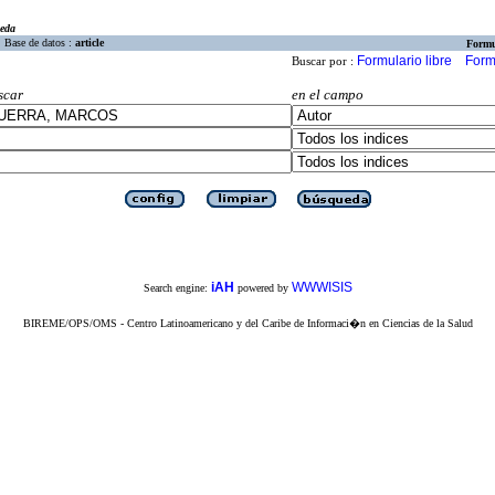
eda
Base de datos :
article
Formu
Formulario libre
Form
Buscar por :
scar
en el campo
iAH
WWWISIS
Search engine:
powered by
BIREME/OPS/OMS - Centro Latinoamericano y del Caribe de Informaci�n en Ciencias de la Salud