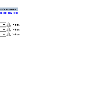
lario avanzado
ulario b�sico