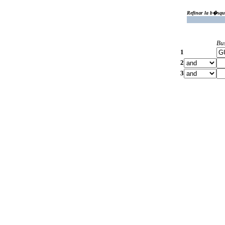
Refinar la b�squ
Bu
1
2
3