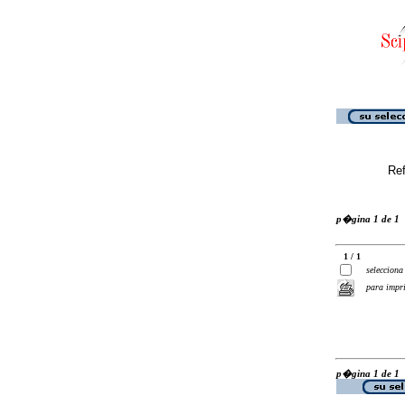
Ref
p�gina 1 de 1
1 / 1
selecciona
para impr
p�gina 1 de 1