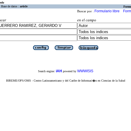
eda
Base de datos :
article
Formu
Formulario libre
Form
Buscar por :
scar
en el campo
iAH
WWWISIS
Search engine:
powered by
BIREME/OPS/OMS - Centro Latinoamericano y del Caribe de Informaci�n en Ciencias de la Salud