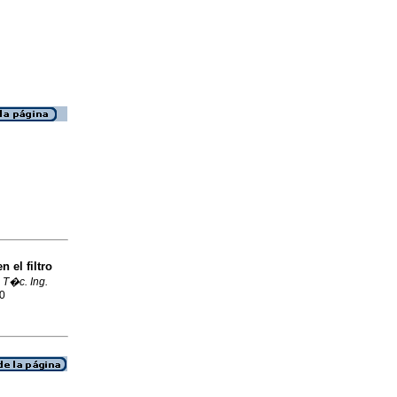
 el filtro
 T�c. Ing.
70