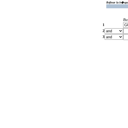
Refinar la b�squ
Bu
1
2
3