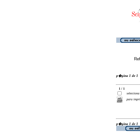
Ref
p�gina 1 de 1
1 / 1
selecciona
para impr
p�gina 1 de 1