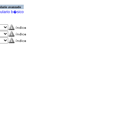
lario avanzado
ulario b�sico