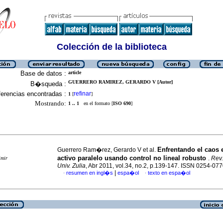
Colección de la biblioteca
Base de datos :
article
GUERRERO RAMIREZ, GERARDO V [Autor]
B�squeda :
erencias encontradas :
refinar
1
[
]
Mostrando:
1 .. 1
en el formato [
ISO 690
]
Enfrentando el caos en
Guerrero Ram�rez, Gerardo V et al.
activo paralelo usando control no lineal robusto
.
Rev.
imir
Univ. Zulia
, Abr 2011, vol.34, no.2, p.139-147. ISSN 0254-07
|
resumen en ingl�s
espa�ol
texto en espa�ol
·
·