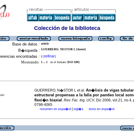
Colección de la biblioteca
Base de datos :
article
GUERRERO, NESTOR L [Autor]
B�squeda :
erencias encontradas :
refinar
1
[
]
Mostrando:
1 .. 1
en el formato [
ISO 690
]
An�lisis de vigas tubular
GUERRERO, N�STOR L et al.
estructural propensas a la falla por pandeo local som
imir
flexi�n biaxial
.
Rev. Fac. Ing. UCV
, Dic 2006, vol.21, no.4,
0798-4065
|
resumen en espa�ol
ingl�s
texto en espa�ol
·
·