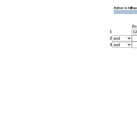
Refinar la b�squ
Bu
1
2
3