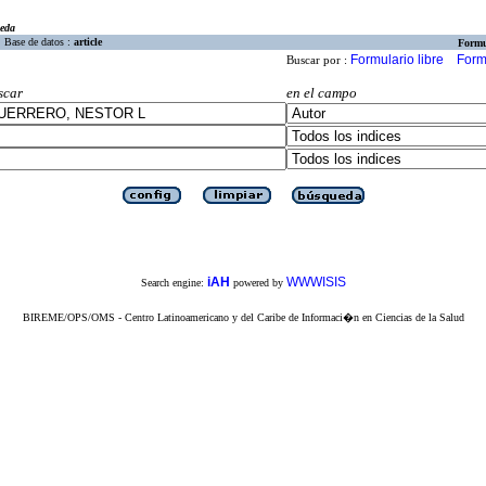
eda
Base de datos :
article
Formu
Formulario libre
Form
Buscar por :
scar
en el campo
iAH
WWWISIS
Search engine:
powered by
BIREME/OPS/OMS - Centro Latinoamericano y del Caribe de Informaci�n en Ciencias de la Salud