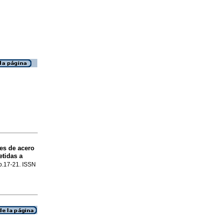
es de acero
etidas a
 p.17-21. ISSN