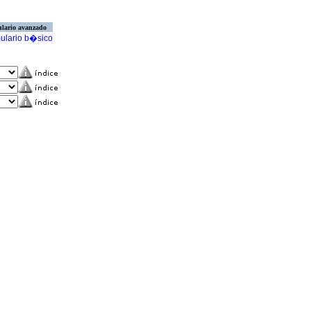
lario avanzado
ulario b�sico