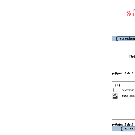
Ref
p�gina 1 de 1
1 / 1
selecciona
para impr
p�gina 1 de 1