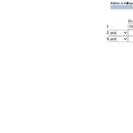
Refinar la b�squ
Bu
1
2
3