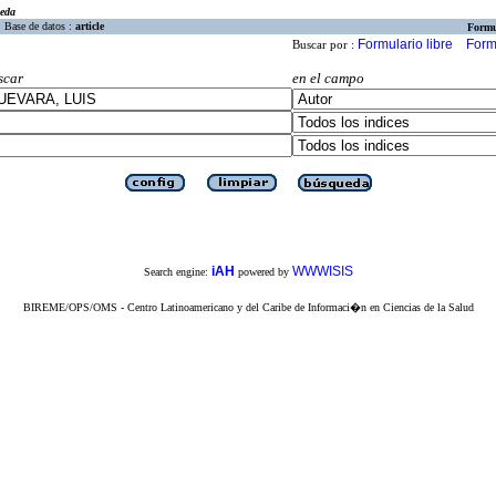
eda
Base de datos :
article
Formu
Formulario libre
Form
Buscar por :
scar
en el campo
iAH
WWWISIS
Search engine:
powered by
BIREME/OPS/OMS - Centro Latinoamericano y del Caribe de Informaci�n en Ciencias de la Salud