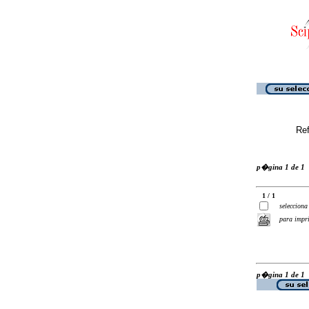
Ref
p�gina 1 de 1
1 / 1
selecciona
para impr
p�gina 1 de 1