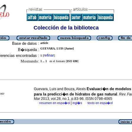
Colección de la biblioteca
Base de datos :
article
GUEVARA, LUIS [Autor]
B�squeda :
erencias encontradas :
refinar
1
[
]
Mostrando:
1 .. 1
en el formato [
ISO 690
]
Evaluaci�n de modelos 
Guevara, Luis and Bouza, Alexis
imir
para la predicci�n de
hidratos de gas natural
.
Rev. Fa
Mar 2013, vol.28, no.1, p.83-96. ISSN 0798-4065
|
resumen en espa�ol
ingl�s
texto en espa�ol
·
·