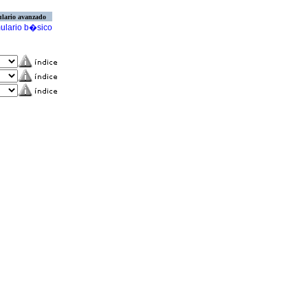
lario avanzado
ulario b�sico