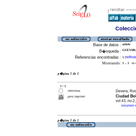
Colecció
Base de datos :
article
GUEVARA
B�squeda :
Referencias encontradas :
refina
1
[
Mostrando:
1 .. 1
en el
p�gina 1 de 1
1 / 1
selecciona
Devera, Rodo
Ciudad Bo
para imprimir
vol.43, no.
resumen 
·
p�gina 1 de 1