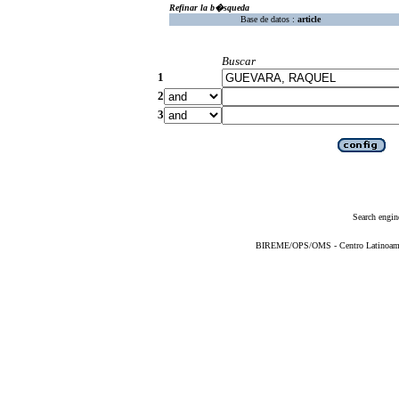
Refinar la b�squeda
Base de datos :
article
Buscar
1
2
3
Search engin
BIREME/OPS/OMS - Centro Latinoameric