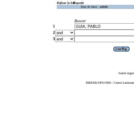
Refinar la b�squeda
Base de datos :
article
Buscar
1
2
3
Search engin
BIREME/OPS/OMS - Centro Latinoameric