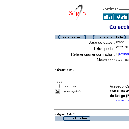
Colecció
Base de datos :
article
GUIA, PA
B�squeda :
Referencias encontradas :
refina
1
[
Mostrando:
1 .. 1
en el
p�gina 1 de 1
1 / 1
selecciona
Acevedo, Ca
consulta e
para imprimir
de fatiga (
resumen 
·
p�gina 1 de 1