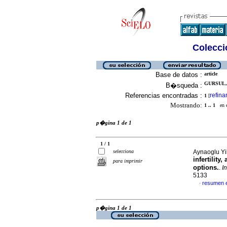
Colecció
Base de datos :
article
GURSUL, 
B�squeda :
Referencias encontradas :
refina
1
[
Mostrando:
1 .. 1
en el
p�gina 1 de 1
1 / 1
selecciona
Aynaoglu Yil
infertilit
para imprimir
options.
.
I
5133
resumen 
·
p�gina 1 de 1