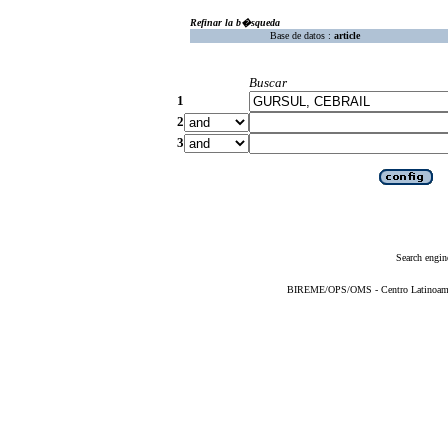
Refinar la b�squeda
Base de datos :
article
Buscar
1
2
3
Search engin
BIREME/OPS/OMS - Centro Latinoameric