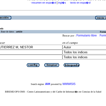
|
resumen en espa�ol
ingl�s
texto en espa�ol
·
·
eda
Base de datos :
article
Formu
Formulario libre
Form
Buscar por :
scar
en el campo
iAH
WWWISIS
Search engine:
powered by
BIREME/OPS/OMS - Centro Latinoamericano y del Caribe de Informaci�n en Ciencias de la Salud