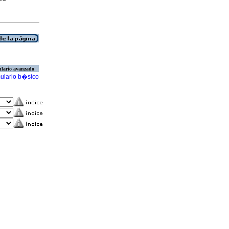
lario avanzado
ulario b�sico