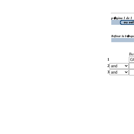
p�gina 1 de 1
Refinar la b�squ
Bu
1
2
3