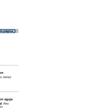
on
v. venez.
on aguja
al
.
Rev.
582