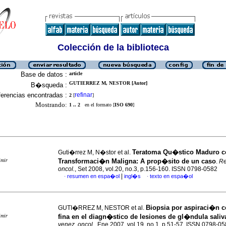
Colección de la biblioteca
Base de datos :
article
GUTIERREZ M, NESTOR [Autor]
B�squeda :
erencias encontradas :
refinar
2
[
]
Mostrando:
1 .. 2
en el formato [
ISO 690
]
Teratoma Qu�stico Maduro c
Guti�rrez M, N�stor et al.
imir
Transformaci�n Maligna
:
A prop�sito de un caso
.
Re
oncol.
, Set 2008, vol.20, no.3, p.156-160. ISSN 0798-0582
|
resumen en espa�ol
ingl�s
texto en espa�ol
·
·
Biopsia por aspiraci�n c
GUTI�RREZ M, NESTOR et al.
imir
fina en el diagn�stico de lesiones de gl�ndula saliv
venez. oncol.
, Ene 2007, vol.19, no.1, p.51-57. ISSN 0798-0